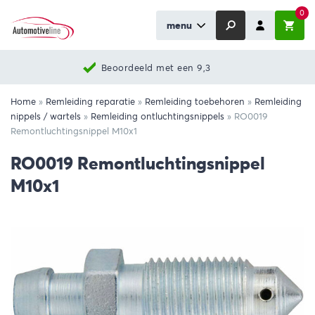
0
menu
en 9,3
Nieuwste prod
Home
»
Remleiding reparatie
»
Remleiding toebehoren
»
Remleiding
nippels / wartels
»
Remleiding ontluchtingsnippels
»
RO0019
Remontluchtingsnippel M10x1
RO0019 Remontluchtingsnippel
M10x1