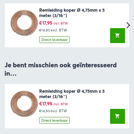
Remleiding koper Ø 4,75mm x 5
meter (3/16″)
€
17,95
incl. BTW
€14,83
excl. BTW
Direct leverbaar
Je bent misschien ook geïnteresseerd
in…
Remleiding koper Ø 4,75mm x 5
meter (3/16″)
€
17,95
incl. BTW
€14,83
excl. BTW
Direct leverbaar