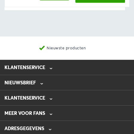
€28,56
Nieuwste producten
KLANTENSERVICE
NIEUWSBRIEF
0475-218632
info@automotive-line.nl
KLANTENSERVICE
Bestellen
MEER VOOR FANS
Betalen
Verzenden
Veelgestelde vragen – FAQ
ADRESGEGEVENS
Retourneren
Blog