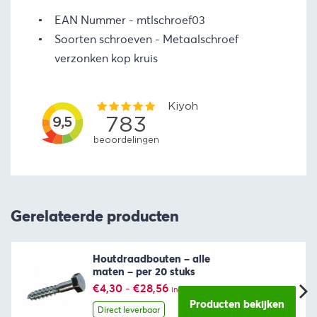
EAN Nummer
mtlschroef03
Soorten schroeven
Metaalschroef
verzonken kop kruis
Gerelateerde producten
Houtdraadbouten – alle
maten – per 20 stuks
Prijsklasse:
€
4,30
-
€
28,56
incl. BTW
€4,30
Producten bekijken
tot
Direct leverbaar