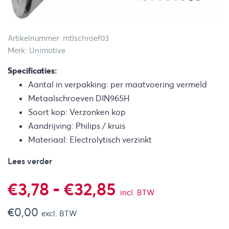
Artikelnummer: mtlschroef03
Merk: Unimotive
Specificaties:
Aantal in verpakking: per maatvoering vermeld
Metaalschroeven DIN965H
Soort kop: Verzonken kop
Aandrijving: Philips / kruis
Materiaal: Electrolytisch verzinkt
Lees verder
Prijsklasse:
€
3,78
-
€
32,85
incl. BTW
€
0,00
€3,78
excl. BTW