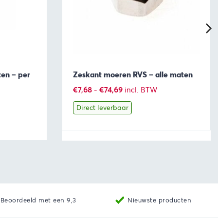
en – per
Zeskant moeren RVS – alle maten
Prijsklasse:
€
7,68
-
€
74,69
incl. BTW
:
€7,68
Direct leverbaar
tot
€74,69
ekijken
Bekijk
Producten bekijken
Beoordeeld met een 9,3
Nieuwste producten