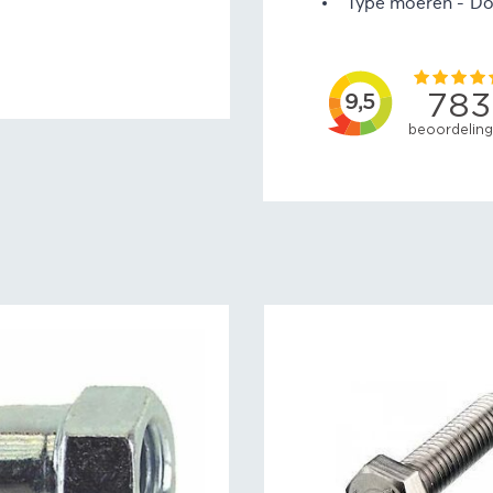
Type moeren
Do
d