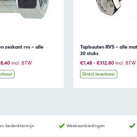
 zeskant rvs – alle
Tapbouten RVS – alle mat
20 stuks
Prijsklasse:
Prijsklasse
8,40
€
7,48
-
€
312,80
incl. BTW
incl. BTW
€9,28
€7,48
erbaar
Direct leverbaar
tot
tot
€28,40
€312,80
Producten bekijken
Bekijk
Producten b
en bedenktermijn
Weekaanbiedingen