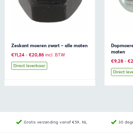
Zeskant moeren zwart – alle maten
Dopmoeren
maten
Prijsklasse:
€
11,24
-
€
20,86
incl. BTW
€
9,28
-
€
2
€11,24
Direct leverbaar
tot
Direct lev
€20,86
Bekijk
Producten bekijken
Bekijk
Gratis verzending vanaf €59, NL
30 dag