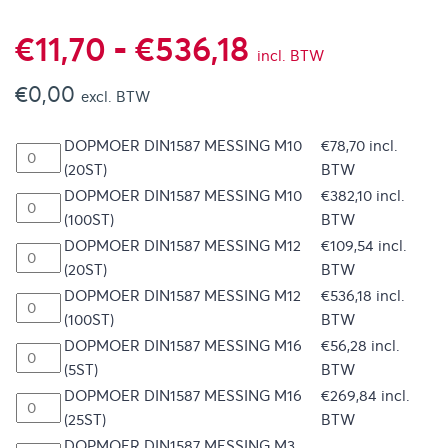
Prijsklasse:
€
11,70
-
€
536,18
incl. BTW
€
0,00
€11,70
excl. BTW
DOPMOER DIN1587 MESSING M10
€
78,70
incl.
tot
(20ST)
BTW
DOPMOER DIN1587 MESSING M10
€
382,10
incl.
€536,18
(100ST)
BTW
DOPMOER DIN1587 MESSING M12
€
109,54
incl.
(20ST)
BTW
DOPMOER DIN1587 MESSING M12
€
536,18
incl.
(100ST)
BTW
DOPMOER DIN1587 MESSING M16
€
56,28
incl.
(5ST)
BTW
DOPMOER DIN1587 MESSING M16
€
269,84
incl.
(25ST)
BTW
DOPMOER DIN1587 MESSING M3