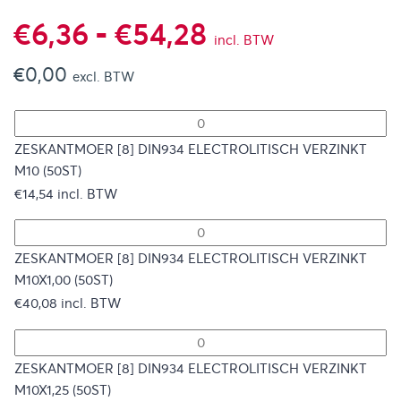
Prijsklasse:
€
6,36
-
€
54,28
incl. BTW
€
0,00
€6,36
excl. BTW
tot
ZESKANTMOER [8] DIN934 ELECTROLITISCH VERZINKT
M10 (50ST)
€54,28
€
14,54
incl. BTW
ZESKANTMOER [8] DIN934 ELECTROLITISCH VERZINKT
M10X1,00 (50ST)
€
40,08
incl. BTW
ZESKANTMOER [8] DIN934 ELECTROLITISCH VERZINKT
M10X1,25 (50ST)