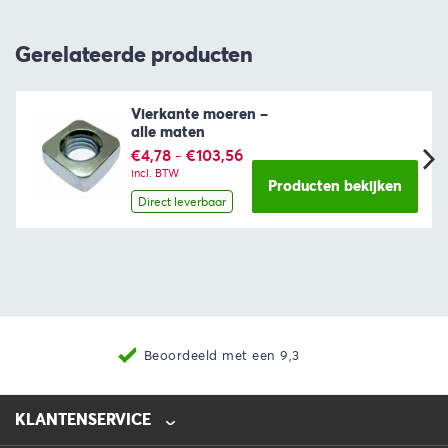
Gerelateerde producten
Vierkante moeren –
alle maten
Prijsklasse:
€
4,78
-
€
103,56
€4,78
incl. BTW
tot
Producten bekijken
€103,56
Direct leverbaar
3
Nieuwste producten
KLANTENSERVICE