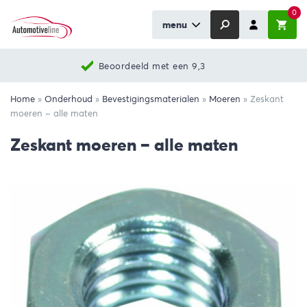
0
menu
3
Nieuwste producten
Home
»
Onderhoud
»
Bevestigingsmaterialen
»
Moeren
»
Zeskant
moeren – alle maten
Zeskant moeren – alle maten