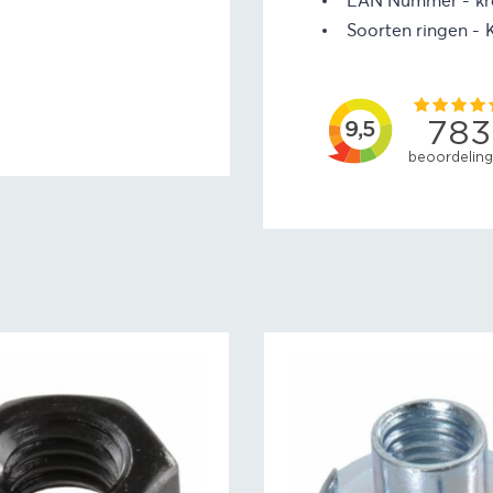
EAN Nummer
kr
Soorten ringen
d