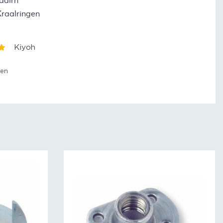
aalrn
Kraalringen