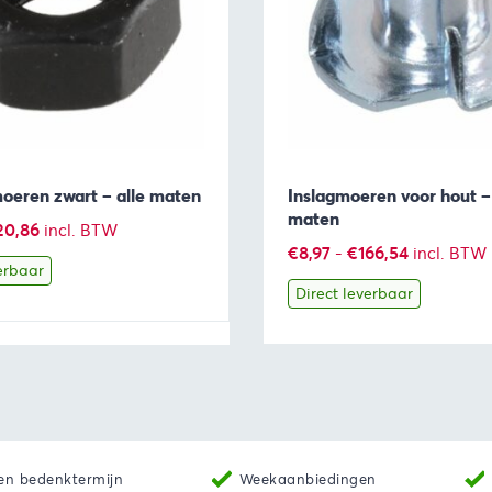
oeren zwart – alle maten
Inslagmoeren voor hout – 
maten
Prijsklasse:
20,86
incl. BTW
Prijsklasse
€
8,97
-
€
166,54
incl. BTW
€11,24
erbaar
€8,97
tot
Direct leverbaar
tot
€20,86
€166,54
Producten bekijken
Bekijk
Producten b
en bedenktermijn
Weekaanbiedingen