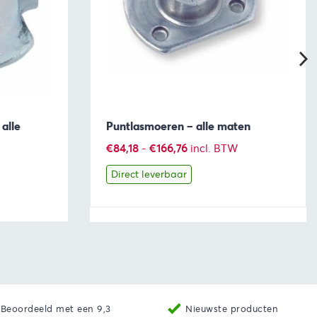
alle
Puntlasmoeren – alle maten
Prijsklasse:
€
84,18
-
€
166,76
incl. BTW
:
€84,18
Direct leverbaar
tot
€166,76
ekijken
Bekijk
Producten bekijken
Beoordeeld met een 9,3
Nieuwste producten