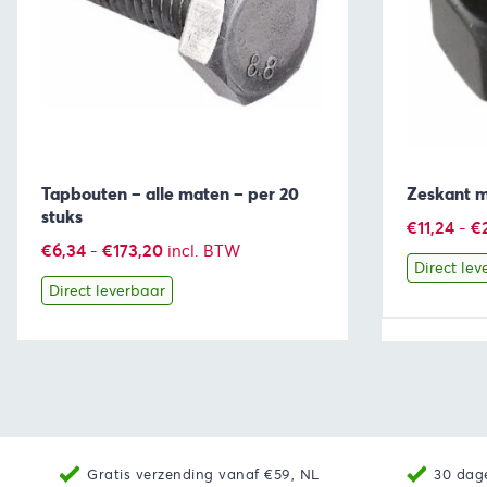
Tapbouten – alle maten – per 20
Zeskant m
stuks
€
11,24
-
€
Prijsklasse:
€
6,34
-
€
173,20
incl. BTW
Direct lev
€6,34
Direct leverbaar
tot
€173,20
Bekijk
Producten bekijken
Bekijk
Gratis verzending vanaf €59, NL
30 dag