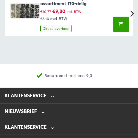
assortiment 170-delig
Oorspronkelijke
Huidige
€
9,80
€
10,77
incl. BTW
prijs
prijs
€8,10
excl. BTW
was:
is:
€10,77.
€9,80.
Direct leverbaar
Beoordeeld met een 9,3
KLANTENSERVICE
NIEUWSBRIEF
0475-218632
info@automotive-line.nl
KLANTENSERVICE
Bestellen