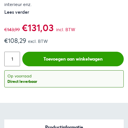
interieur enz.
Lees verder
Oorspronkelijke
Huidige
€
131,03
€
143,99
incl. BTW
€
108,29
prijs
prijs
excl. BTW
was:
is:
Toevoegen aan winkelwagen
€143,99.
€131,03.
Op voorraad
Direct leverbaar
Productinformatie