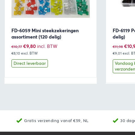
FD-6059 Mini steekzekeringen
FD-6119 P
assortiment (120 delig)
delig)
Oorspronkelijke
Huidige
Oors
€
9,80
€
10,
incl. BTW
€
10,77
€
11,98
€8,10
excl. BTW
prijs
prijs
€9,01
excl. 
prijs
was:
is:
was:
Direct leverbaar
Vandaag 
verzonde
€10,77.
€9,80.
€11,9
Bekijk
Toevoegen aan winkelwagen
Bekijk
Gratis verzending vanaf €59, NL
30 dag