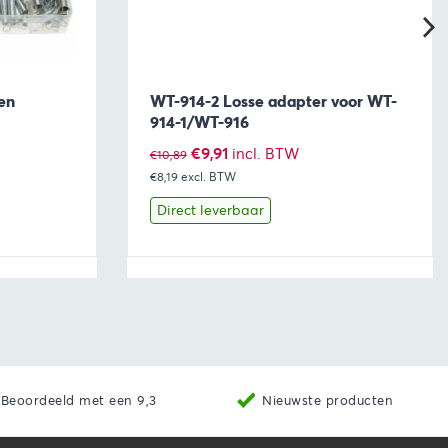
en
WT-914-2 Losse adapter voor WT-
914-1/WT-916
Oorspronkelijke
Huidige
€
9,91
incl. BTW
€
10,89
€8,19
excl. BTW
prijs
prijs
was:
is:
Direct leverbaar
€10,89.
€9,91.
aan winkelwagen
Bekijk
Toevoegen aan winkelwage
Beoordeeld met een 9,3
Nieuwste producten