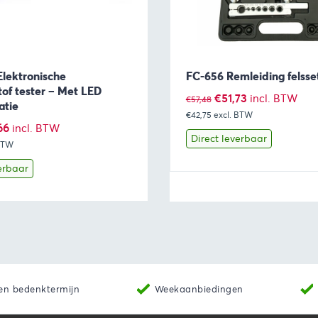
lektronische
FC-656 Remleiding felsse
tof tester – Met LED
Oorspronkelijke
Huidige
€
51,73
incl. BTW
€
57,48
atie
€42,75
prijs
excl. BTW
prijs
pronkelijke
Huidige
66
incl. BTW
was:
is:
Direct leverbaar
 BTW
prijs
€57,48.
€51,73.
is:
erbaar
51.
€18,66.
Toevoegen aan winkelwagen
Bekijk
Toevoegen 
en bedenktermijn
Weekaanbiedingen