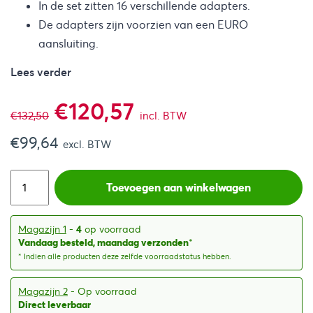
In de set zitten 16 verschillende adapters.
De adapters zijn voorzien van een EURO
aansluiting.
Lees verder
Oorspronkelijke
Huidige
€
120,57
€
132,50
incl. BTW
€
99,64
prijs
prijs
excl. BTW
was:
is:
Toevoegen aan winkelwagen
€132,50.
€120,57.
Magazijn 1
-
4
op voorraad
Vandaag besteld, maandag verzonden
*
* Indien alle producten deze zelfde voorraadstatus hebben.
Magazijn 2
- Op voorraad
Direct leverbaar