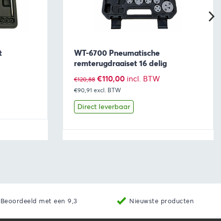
t
WT-6700 Pneumatische
remterugdraaiset 16 delig
Oorspronkelijke
Huidige
€
110,00
incl. BTW
€
120,88
€90,91
excl. BTW
prijs
prijs
was:
is:
Direct leverbaar
€120,88.
€110,00.
aan winkelwagen
Bekijk
Toevoegen aan winkelwage
Beoordeeld met een 9,3
Nieuwste producten