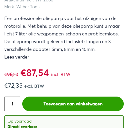
Artikelnummer: WT-2008
Merk: Weber Tools
Een professionele oliepomp voor het afzuigen van de
motorolie. Met behulp van deze oliepomp kunt u maar
liefst 7 liter olie wegpompen, schoon en probleemloos.
De oliepomp wordt geleverd inclusief slangen en 3
verschillende adapter 6mm, 8mm en 10mm.
Lees verder
Oorspronkelijke
Huidige
€
87,54
€
96,20
incl. BTW
€
72,35
prijs
prijs
excl. BTW
was:
is:
Toevoegen aan winkelwagen
€96,20.
€87,54.
Op voorraad
Direct leverbaar