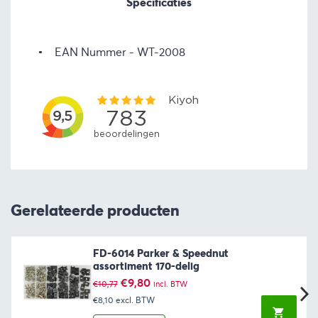
Specificaties
EAN Nummer
WT-2008
Gerelateerde producten
FD-6014 Parker & Speednut
assortiment 170-delig
Oorspronkelijke
Huidige
€
9,80
€
10,77
incl. BTW
prijs
prijs
€8,10
excl. BTW
was:
is:
€10,77.
€9,80.