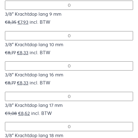
was:
is:
€8,35.
€7,93.
3/8" Krachtdop lang 9 mm
Oorspronkelijke
Huidige
€
8,35
€
7,93
incl. BTW
prijs
prijs
was:
is:
€8,35.
€7,93.
3/8" Krachtdop lang 10 mm
Oorspronkelijke
Huidige
€
8,77
€
8,33
incl. BTW
prijs
prijs
was:
is:
€8,77.
€8,33.
3/8" Krachtdop lang 16 mm
Oorspronkelijke
Huidige
€
8,77
€
8,33
incl. BTW
prijs
prijs
was:
is:
€8,77.
€8,33.
3/8" Krachtdop lang 17 mm
Oorspronkelijke
Huidige
€
9,08
€
8,62
incl. BTW
prijs
prijs
was:
is:
€9,08.
€8,62.
3/8" Krachtdop lang 18 mm