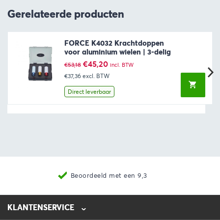
Gerelateerde producten
FORCE K4032 Krachtdoppen
voor aluminium wielen | 3-delig
Oorspronkelijke
Huidige
€
45,20
€
53,18
incl. BTW
prijs
prijs
€37,36
excl. BTW
was:
is:
€53,18.
€45,20.
Direct leverbaar
Nieuwste producten
KLANTENSERVICE