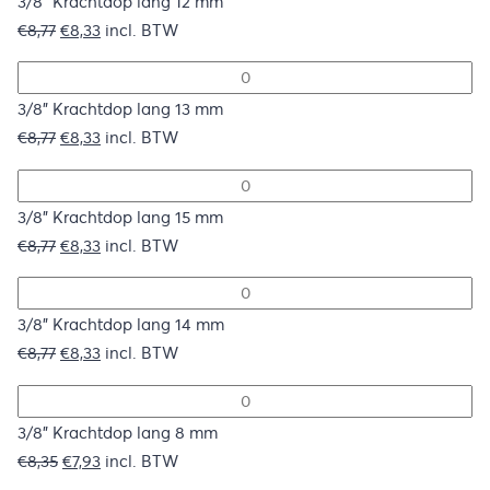
€8,77.
€8,33.
3/8" Krachtdop lang 12 mm
Oorspronkelijke
Huidige
€
8,77
€
8,33
incl. BTW
prijs
prijs
was:
is:
€8,77.
€8,33.
3/8" Krachtdop lang 13 mm
Oorspronkelijke
Huidige
€
8,77
€
8,33
incl. BTW
prijs
prijs
was:
is:
€8,77.
€8,33.
3/8" Krachtdop lang 15 mm
Oorspronkelijke
Huidige
€
8,77
€
8,33
incl. BTW
prijs
prijs
was:
is:
€8,77.
€8,33.
3/8" Krachtdop lang 14 mm
Oorspronkelijke
Huidige
€
8,77
€
8,33
incl. BTW
prijs
prijs
was:
is:
€8,77.
€8,33.
3/8" Krachtdop lang 8 mm
Oorspronkelijke
Huidige
€
8,35
€
7,93
incl. BTW
prijs
prijs