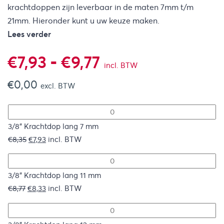
krachtdoppen zijn leverbaar in de maten 7mm t/m
21mm. Hieronder kunt u uw keuze maken.
Lees verder
Prijsklasse:
€
7,93
-
€
9,77
incl. BTW
€
0,00
€7,93
excl. BTW
tot
3/8" Krachtdop lang 7 mm
€9,77
Oorspronkelijke
Huidige
€
8,35
€
7,93
incl. BTW
prijs
prijs
was:
is:
€8,35.
€7,93.
3/8" Krachtdop lang 11 mm
Oorspronkelijke
Huidige
€
8,77
€
8,33
incl. BTW
prijs
prijs
was:
is: