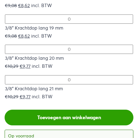
Oorspronkelijke
Huidige
€
9,08
€
8,62
incl. BTW
prijs
prijs
was:
is:
€9,08.
€8,62.
3/8" Krachtdop lang 19 mm
Oorspronkelijke
Huidige
€
9,08
€
8,62
incl. BTW
prijs
prijs
was:
is:
€9,08.
€8,62.
3/8" Krachtdop lang 20 mm
Oorspronkelijke
Huidige
€
10,29
€
9,77
incl. BTW
prijs
prijs
was:
is:
€10,29.
€9,77.
3/8" Krachtdop lang 21 mm
Oorspronkelijke
Huidige
€
10,29
€
9,77
incl. BTW
prijs
prijs
was:
is:
Toevoegen aan winkelwagen
€10,29.
€9,77.
Op voorraad