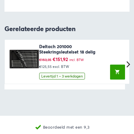
Gerelateerde producten
Deltach 201000
Steekringsleutelset 18 delig
Oorspronkelijke
Huidige
€
151,92
€
163,35
incl. BTW
prijs
prijs
€125,55
excl. BTW
was:
is:
€163,35.
€151,92.
Levertijd 1 – 3 werkdagen
Nieuwste producten