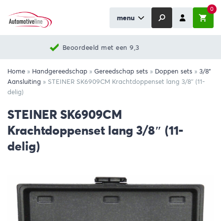
0
menu
Nieuwste producten
Home
»
Handgereedschap
»
Gereedschap sets
»
Doppen sets
»
3/8"
Aansluiting
»
STEINER SK6909CM Krachtdoppenset lang 3/8″ (11-
delig)
STEINER SK6909CM
Krachtdoppenset lang 3/8″ (11-
delig)