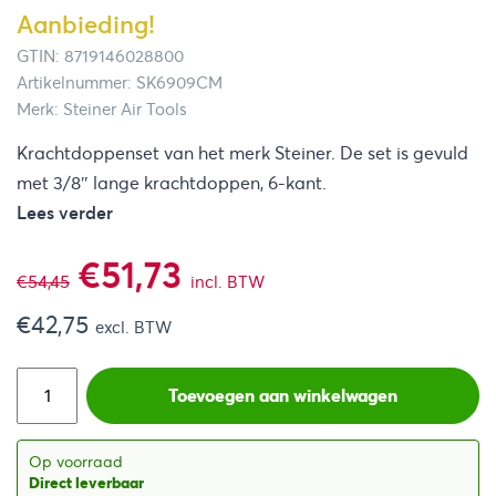
Aanbieding!
GTIN: 8719146028800
Artikelnummer: SK6909CM
Merk: Steiner Air Tools
Krachtdoppenset van het merk Steiner. De set is gevuld
met 3/8″ lange krachtdoppen, 6-kant.
Lees verder
Oorspronkelijke
Huidige
€
51,73
€
54,45
incl. BTW
€
42,75
prijs
prijs
excl. BTW
was:
is:
Toevoegen aan winkelwagen
€54,45.
€51,73.
Op voorraad
Direct leverbaar