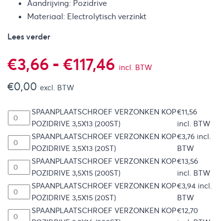
Aandrijving: Pozidrive
Materiaal: Electrolytisch verzinkt
Lees verder
Prijsklasse:
€
3,66
-
€
117,46
incl. BTW
€
0,00
€3,66
excl. BTW
SPAANPLAATSCHROEF VERZONKEN KOP
€
11,56
tot
POZIDRIVE 3,5X13 (200ST)
incl. BTW
SPAANPLAATSCHROEF VERZONKEN KOP
€
3,76
incl.
€117,46
POZIDRIVE 3,5X13 (20ST)
BTW
SPAANPLAATSCHROEF VERZONKEN KOP
€
13,56
POZIDRIVE 3,5X15 (200ST)
incl. BTW
SPAANPLAATSCHROEF VERZONKEN KOP
€
3,94
incl.
POZIDRIVE 3,5X15 (20ST)
BTW
SPAANPLAATSCHROEF VERZONKEN KOP
€
12,70