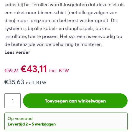
kabel bij het inrollen wordt losgelaten dat deze niet als
een raket naar binnen schiet (met alle gevolgen van
dien) maar langzaam en beheerst verder oprolt. Dit
systeem is bij alle kabel- en slanghaspels, ook na
installatie, toe te passen. Het systeem is eenvoudig op
de buitenzijde van de behuizing te monteren.
Lees verder
Oorspronkelijke
Huidige
€
43,11
€
59,27
incl. BTW
€
35,63
prijs
prijs
excl. BTW
was:
is:
Toevoegen aan winkelwagen
€59,27.
€43,11.
Op voorraad
Levertijd 2 – 5 werkdagen