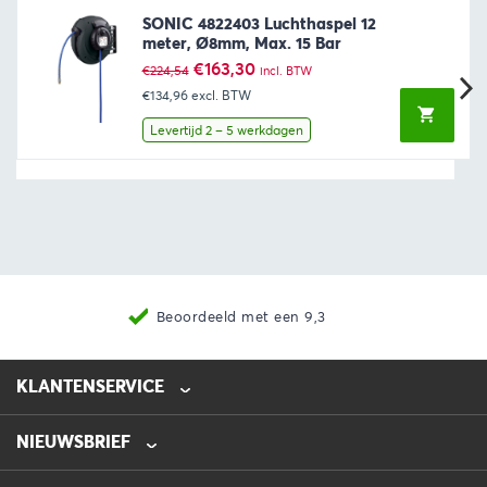
SONIC 4822403 Luchthaspel 12
meter, Ø8mm, Max. 15 Bar
Oorspronkelijke
Huidige
€
163,30
€
224,54
incl. BTW
prijs
prijs
€134,96
excl. BTW
was:
is:
€224,54.
€163,30.
Levertijd 2 – 5 werkdagen
Beoordeeld met een 9,3
KLANTENSERVICE
NIEUWSBRIEF
0475-218632
info@automotive-line.nl