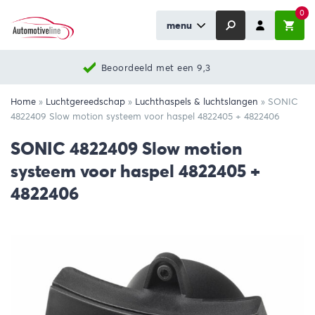
0
menu
Beoordeeld met een 9,3
Home
»
Luchtgereedschap
»
Luchthaspels & luchtslangen
»
SONIC
4822409 Slow motion systeem voor haspel 4822405 + 4822406
SONIC 4822409 Slow motion
systeem voor haspel 4822405 +
4822406