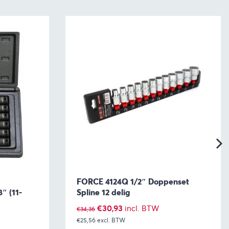
FORCE 4124Q 1/2″ Doppenset
″ (11-
Spline 12 delig
Oorspronkelijke
Huidige
€
30,93
incl. BTW
€
34,36
€25,56
prijs
excl. BTW
prijs