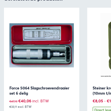
Force 5064 Slagschroevendraaier
Steiner k
set 6 delig
(10mm t/
Oorspronkelijke
Huidige
€
40,06
€
8,05
-
€
incl. BTW
€
47,13
€33,11
excl. BTW
prijs
prijs
Direct lev