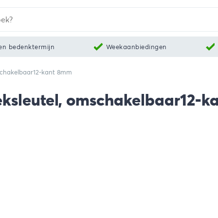
en bedenktermijn
Weekaanbiedingen
mschakelbaar12-kant 8mm
eksleutel, omschakelbaar12-