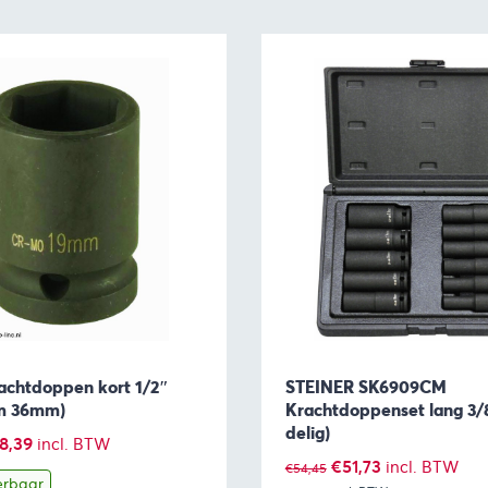
rachtdoppen kort 1/2″
STEINER SK6909CM
m 36mm)
Krachtdoppenset lang 3/8
delig)
Prijsklasse:
18,39
incl. BTW
Oorspronkelijke
Huidige
€
51,73
incl. BTW
€
54,45
€8,05
erbaar