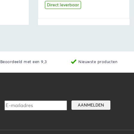
was:
is:
Direct leverbaar
€34,36.
€30,93.
aan winkelwagen
Bekijk
Toevoegen aan winkelwage
Beoordeeld met een 9,3
Nieuwste producten