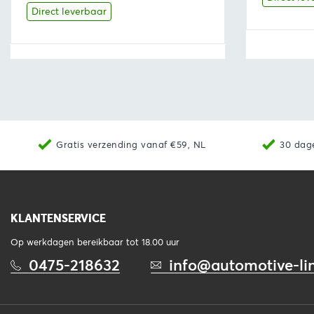
was:
is:
Direct leverbaar
€47,13.
€40,06.
Bekijk
Toevoegen aan winkelwagen
Bekijk
Gratis verzending vanaf €59, NL
30 dag
KLANTENSERVICE
Op werkdagen bereikbaar tot 18.00 uur
0475-218632
info@automotive-lin