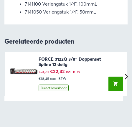
7141100 Verlengstuk 1/4”, 100mmL
7141050 Verlengstuk 1/4”, 50mmL
Gerelateerde producten
FORCE 3122Q 3/8″ Doppenset
Spline 12 delig
Oorspronkelijke
Huidige
€
22,32
€
24,81
incl. BTW
prijs
prijs
€18,45
excl. BTW
was:
is:
€24,81.
€22,32.
Direct leverbaar