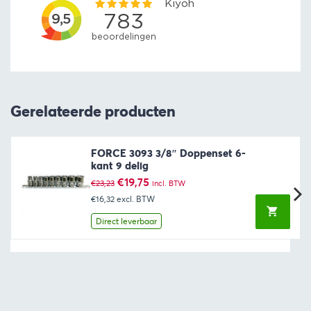
Gerelateerde producten
FORCE 3093 3/8″ Doppenset 6-
kant 9 delig
Oorspronkelijke
Huidige
€
19,75
€
23,23
incl. BTW
prijs
prijs
€16,32
excl. BTW
was:
is:
€23,23.
€19,75.
Direct leverbaar