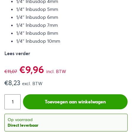
1/4″ Inbusdop 4mm
1/4″ Inbusdop 5mm
1/4″ Inbusdop 6mm
1/4″ Inbusdop 7mm
1/4″ Inbusdop 8mm
1/4″ Inbusdop 10mm
Lees verder
Oorspronkelijke
Huidige
€
9,96
€
11,07
incl. BTW
€
8,23
prijs
prijs
excl. BTW
was:
is:
Toevoegen aan winkelwagen
€11,07.
€9,96.
Op voorraad
Direct leverbaar