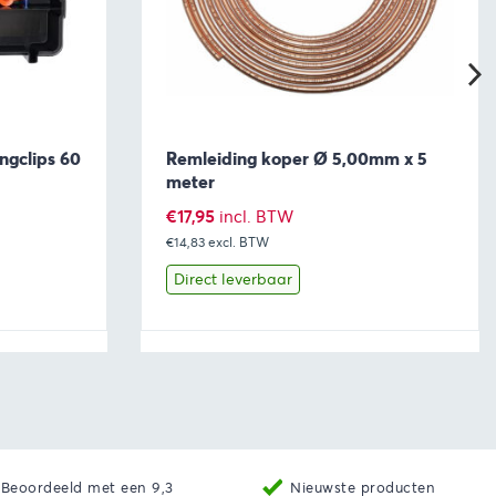
ngclips 60
Remleiding koper Ø 5,00mm x 5
meter
€
17,95
incl. BTW
€14,83
excl. BTW
Direct leverbaar
aan winkelwagen
Bekijk
Toevoegen aan winkelwage
Beoordeeld met een 9,3
Nieuwste producten