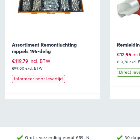
Assortiment Remontluchting
Remleidi
nippels 195-delig
€
12,95
inc
€
119,79
incl. BTW
€10,70
excl.
€99,00
excl. BTW
Direct lev
Informeer naar levertijd
Bekijk
Toevoegen aan winkelwagen
Bekijk
Gratis verzending vanaf €59, NL
30 dag