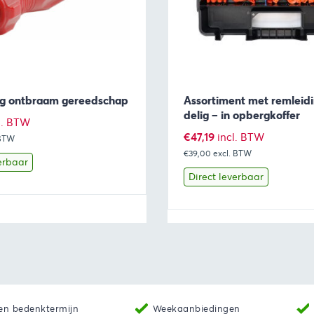
ng ontbraam gereedschap
Assortiment met remleidi
delig – in opbergkoffer
l. BTW
€
47,19
incl. BTW
 BTW
€39,00
excl. BTW
erbaar
Direct leverbaar
Toevoegen aan winkelwagen
Bekijk
Toevoegen 
en bedenktermijn
Weekaanbiedingen