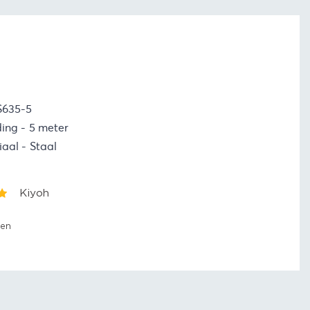
S635-5
ding
5 meter
iaal
Staal