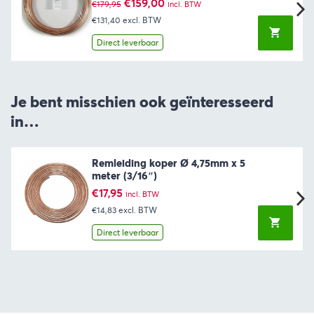
Oorspronkelijke
Huidige
€
159,00
€
179,95
incl. BTW
prijs
prijs
€131,40
excl. BTW
was:
is:
€179,95.
€159,00.
Direct leverbaar
Je bent misschien ook geïnteresseerd
in…
Remleiding koper Ø 4,75mm x 5
meter (3/16″)
€
17,95
incl. BTW
€14,83
excl. BTW
Direct leverbaar