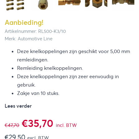
Aanbieding!
Artikelnummer: RL500-K3/10
Merk: Automotive Line
Deze knelkoppelingen zijn geschikt voor 5,00 mm
remleidingen.
Remleiding knelkoppelingen.
Deze knelkoppelingen zijn zeer eenvoudig in
gebruik.
Zakje van 10 stuks.
Lees verder
Oorspronkelijke
Huidige
€
35,70
€
47,70
incl. BTW
€
29,50
excl. BTW