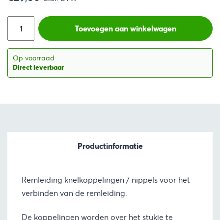
prijs
prijs
was:
is:
Toevoegen aan winkelwagen
€47,70.
€35,70.
Op voorraad
Direct leverbaar
Productinformatie
Remleiding knelkoppelingen / nippels voor het
verbinden van de remleiding.
De koppelingen worden over het stukje te