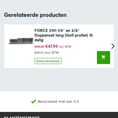
Gerelateerde producten
FORCE 3151 1/4″ en 3/8″
Doppenset lang (Golf profiel) 15
delig
Oorspronkelijke
Huidige
€
47,93
€
56,39
incl. BTW
prijs
prijs
€39,61
excl. BTW
was:
is:
€56,39.
€47,93.
Direct leverbaar
Beoordeeld met een 9,3