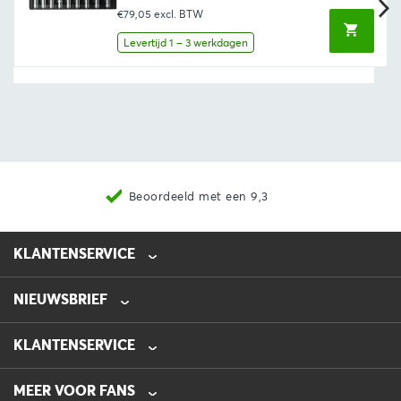
prijs
prijs
€79,05
excl. BTW
was:
is:
€102,85.
€95,65.
Levertijd 1 – 3 werkdagen
Beoordeeld met een 9,3
KLANTENSERVICE
NIEUWSBRIEF
0475-218632
info@automotive-line.nl
KLANTENSERVICE
Bestellen
MEER VOOR FANS
Betalen