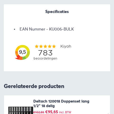
Specificaties
EAN Nummer
KU006-BULK
Gerelateerde producten
Deltach 120018 Doppenset lang
1/2” 18 delig
Oorspronkelijke
Huidige
€
95,65
€
102,85
incl. BTW