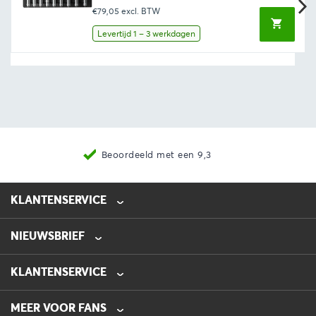
prijs
prijs
€79,05
excl. BTW
was:
is:
€102,85.
€95,65.
Levertijd 1 – 3 werkdagen
Beoordeeld met een 9,3
KLANTENSERVICE
NIEUWSBRIEF
0475-218632
info@automotive-line.nl
KLANTENSERVICE
Bestellen
MEER VOOR FANS
Betalen