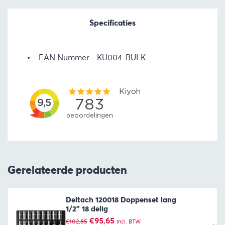
Specificaties
EAN Nummer
KU004-BULK
Gerelateerde producten
Deltach 120018 Doppenset lang
1/2” 18 delig
Oorspronkelijke
Huidige
€
95,65
€
102,85
incl. BTW