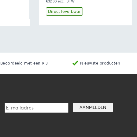
€32,30
prijs
excl. BTW
prijs
was:
is:
Direct leverbaar
€41,14.
€39,08.
aan winkelwagen
Bekijk
Toevoegen aan winkelwage
Beoordeeld met een 9,3
Nieuwste producten