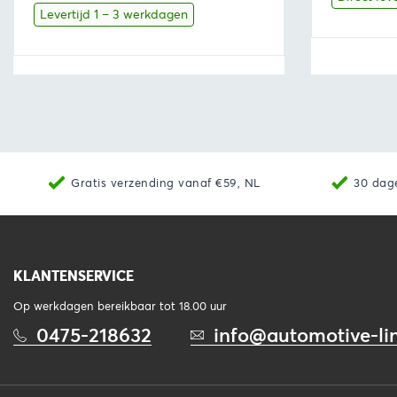
was:
is:
Levertijd 1 – 3 werkdagen
€90,75.
€84,40.
Bekijk
Toevoegen aan winkelwagen
Bekijk
Gratis verzending vanaf €59, NL
30 dag
KLANTENSERVICE
Op werkdagen bereikbaar tot 18.00 uur
0475-218632
info@automotive-lin