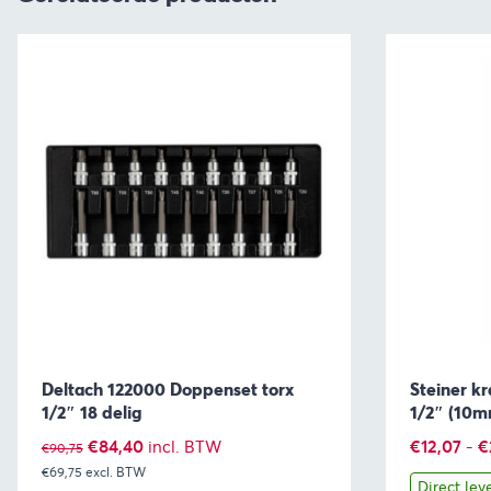
Deltach 122000 Doppenset torx
Steiner k
1/2″ 18 delig
1/2″ (10
Oorspronkelijke
Huidige
€
84,40
€
12,07
-
€
incl. BTW
€
90,75
€69,75
excl. BTW
prijs
prijs
Direct lev