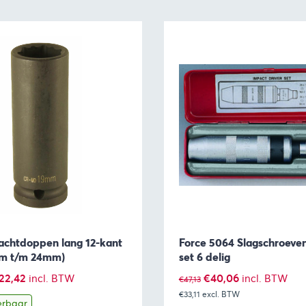
rachtdoppen lang 12-kant
Force 5064 Slagschroeve
mm t/m 24mm)
set 6 delig
Prijsklasse:
Oorspronkelijke
Huidige
22,42
€
40,06
incl. BTW
incl. BTW
€
47,13
€12,07
€33,11
excl. BTW
prijs
prijs
erbaar