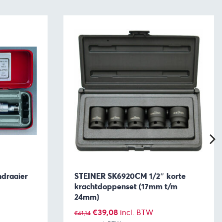
ndraaier
STEINER SK6920CM 1/2″ korte
krachtdoppenset (17mm t/m
24mm)
Oorspronkelijke
Huidige
€
39,08
incl. BTW
€
41,14