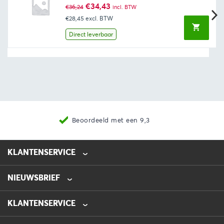
Oorspronkelijke
Huidige
€
34,43
€
36,24
incl. BTW
prijs
prijs
€28,45
excl. BTW
was:
is:
€36,24.
€34,43.
Direct leverbaar
Beoordeeld met een 9,3
KLANTENSERVICE
NIEUWSBRIEF
0475-218632
info@automotive-line.nl
KLANTENSERVICE
Bestellen