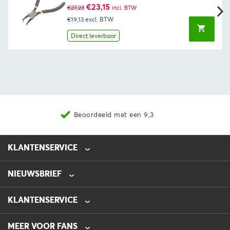
Oorspronkelijke
Huidige
€
23,15
€
27,23
incl. BTW
prijs
prijs
€19,13
excl. BTW
was:
is:
€27,23.
€23,15.
Direct leverbaar
Beoordeeld met een 9,3
KLANTENSERVICE
NIEUWSBRIEF
0475-218632
info@automotive-line.nl
KLANTENSERVICE
Bestellen
MEER VOOR FANS
Betalen