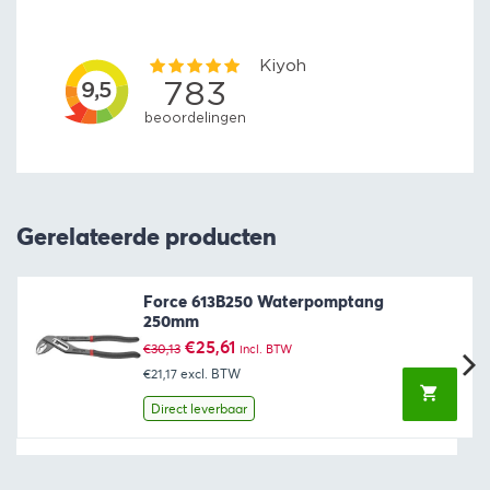
Gerelateerde producten
Force 613B250 Waterpomptang
250mm
Oorspronkelijke
Huidige
€
25,61
€
30,13
incl. BTW
prijs
prijs
€21,17
excl. BTW
was:
is:
€30,13.
€25,61.
Direct leverbaar