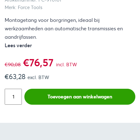
Artikelnummer: FC-9T0101
Merk: Force Tools
Montagetang voor borgringen, ideaal bij
werkzaamheden aan automatische transmissies en
aandrijfassen.
Lees verder
Oorspronkelijke
Huidige
€
76,57
€
90,08
incl. BTW
€
63,28
prijs
prijs
excl. BTW
was:
is:
Toevoegen aan winkelwagen
€90,08.
€76,57.