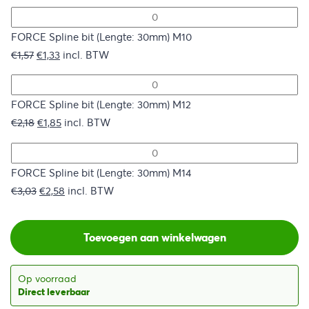
prijs
prijs
was:
is:
€1,57.
€1,33.
FORCE Spline bit (Lengte: 30mm) M10
Oorspronkelijke
Huidige
€
1,57
€
1,33
incl. BTW
prijs
prijs
was:
is:
€1,57.
€1,33.
FORCE Spline bit (Lengte: 30mm) M12
Oorspronkelijke
Huidige
€
2,18
€
1,85
incl. BTW
prijs
prijs
was:
is:
€2,18.
€1,85.
FORCE Spline bit (Lengte: 30mm) M14
Oorspronkelijke
Huidige
€
3,03
€
2,58
incl. BTW
prijs
prijs
was:
is:
Toevoegen aan winkelwagen
€3,03.
€2,58.
Op voorraad
Direct leverbaar