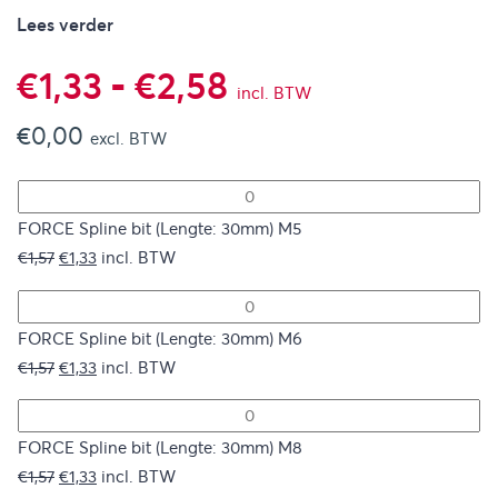
Lees verder
Prijsklasse:
€
1,33
-
€
2,58
incl. BTW
€
0,00
€1,33
excl. BTW
tot
FORCE Spline bit (Lengte: 30mm) M5
€2,58
Oorspronkelijke
Huidige
€
1,57
€
1,33
incl. BTW
prijs
prijs
was:
is:
€1,57.
€1,33.
FORCE Spline bit (Lengte: 30mm) M6
Oorspronkelijke
Huidige
€
1,57
€
1,33
incl. BTW
prijs
prijs
was:
is:
€1,57.
€1,33.
FORCE Spline bit (Lengte: 30mm) M8
Oorspronkelijke
Huidige
€
1,57
€
1,33
incl. BTW