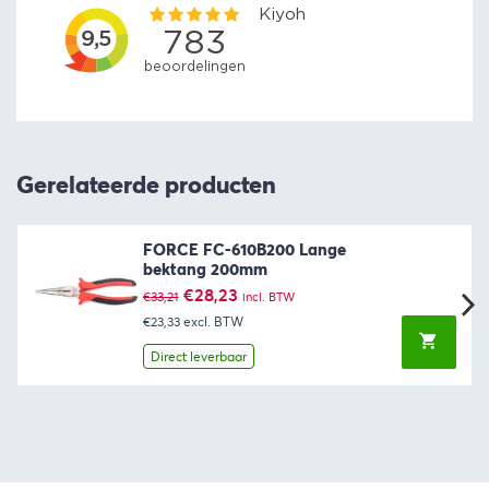
Gerelateerde producten
FORCE FC-610B200 Lange
bektang 200mm
Oorspronkelijke
Huidige
€
28,23
€
33,21
incl. BTW
prijs
prijs
€23,33
excl. BTW
was:
is:
€33,21.
€28,23.
Direct leverbaar