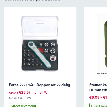
Force 2222 1/4″ Doppenset 22 delig
Steiner k
(10mm t/
Oorspronkelijke
Huidige
€
25,87
incl. BTW
€
30,43
€
8,05
-
€
€21,38
excl. BTW
prijs
prijs
was:
is:
Direct leverbaar
Direct lev