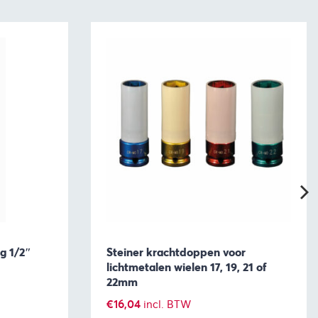
g 1/2″
Steiner krachtdoppen voor
lichtmetalen wielen 17, 19, 21 of
22mm
:
€
16,04
incl. BTW