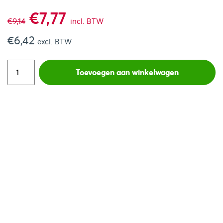
Oorspronkelijke
Huidige
€
7,77
€
9,14
incl. BTW
€
6,42
prijs
prijs
excl. BTW
was:
is:
Toevoegen aan winkelwagen
€9,14.
€7,77.