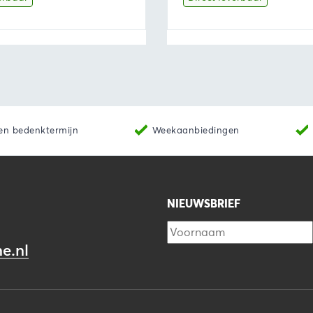
tot
tot
€18,39
€22,42
Producten bekijken
Bekijk
Producten b
en bedenktermijn
Weekaanbiedingen
NIEUWSBRIEF
e.nl