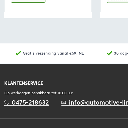
€30,43.
€25,87.
Bekijk
Toevoegen aan winkelwagen
Bekijk
Gratis verzending vanaf €59, NL
30 dag
KLANTENSERVICE
Op werkdagen bereikbaar tot 18.00 uur
0475-218632
info@automotive-lin