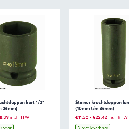
rachtdoppen kort 1/2″
Steiner krachtdoppen lan
m 36mm)
(10mm t/m 36mm)
Prijsklasse:
Prijsklasse
18,39
€
11,50
-
€
22,42
incl. BTW
incl. BTW
€8,05
€11,50
erbaar
Direct leverbaar