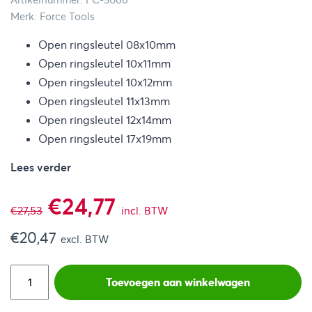
Artikelnummer: FC-5066
Merk: Force Tools
Open ringsleutel 08x10mm
Open ringsleutel 10x11mm
Open ringsleutel 10x12mm
Open ringsleutel 11x13mm
Open ringsleutel 12x14mm
Open ringsleutel 17x19mm
Lees verder
Oorspronkelijke
Huidige
€
24,77
€
27,53
incl. BTW
€
20,47
prijs
prijs
excl. BTW
was:
is:
Toevoegen aan winkelwagen