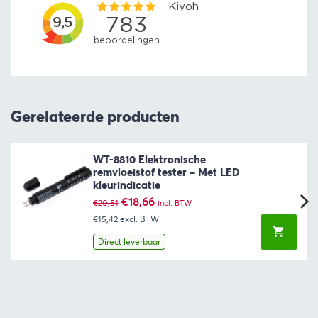
Gerelateerde producten
WT-8810 Elektronische
remvloeistof tester – Met LED
kleurindicatie
Oorspronkelijke
Huidige
€
18,66
€
20,51
incl. BTW
prijs
prijs
€15,42
excl. BTW
was:
is:
€20,51.
€18,66.
Direct leverbaar