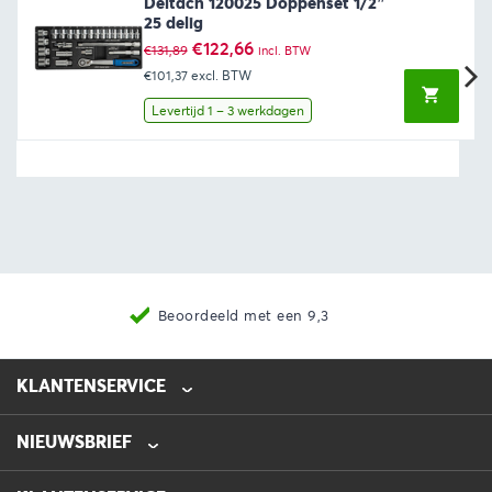
Deltach 120025 Doppenset 1/2″
25 delig
Oorspronkelijke
Huidige
€
122,66
€
131,89
incl. BTW
prijs
prijs
€101,37
excl. BTW
was:
is:
€131,89.
€122,66.
Levertijd 1 – 3 werkdagen
Beoordeeld met een 9,3
KLANTENSERVICE
NIEUWSBRIEF
0475-218632
info@automotive-line.nl