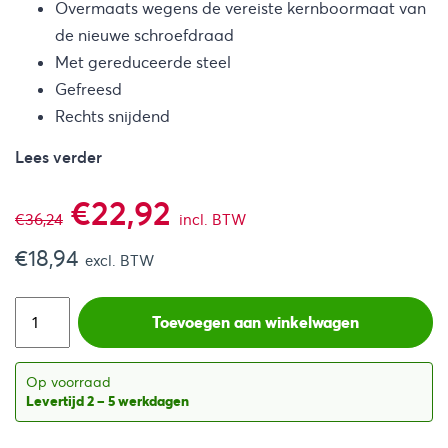
Overmaats wegens de vereiste kernboormaat van
de nieuwe schroefdraad
Met gereduceerde steel
Gefreesd
Rechts snijdend
Lees verder
Oorspronkelijke
Huidige
€
22,92
€
36,24
incl. BTW
€
18,94
prijs
prijs
excl. BTW
was:
is:
Toevoegen aan winkelwagen
€36,24.
€22,92.
Op voorraad
Levertijd 2 – 5 werkdagen