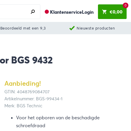
0
€
0,00
Klantenservice
Login
Beoordeeld met een 9,3
Nieuwste producten
oor BGS 9432
Aanbieding!
GTIN: 4048769084707
Artikelnummer: BGS-99434-1
Merk: BGS Technic
Voor het opboren van de beschadigde
schroefdraad