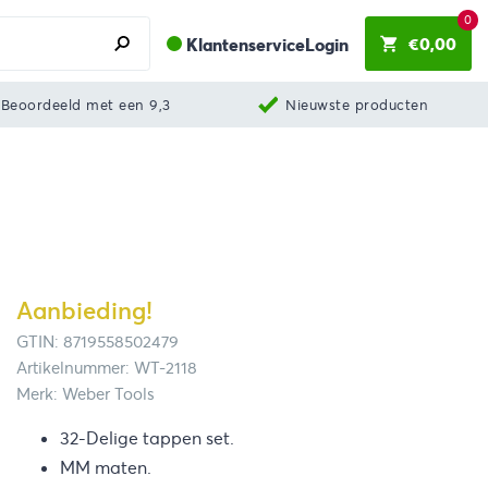
0
€
0,00
Klantenservice
Login
Beoordeeld met een 9,3
Nieuwste producten
Aanbieding!
GTIN: 8719558502479
Artikelnummer: WT-2118
Merk: Weber Tools
32-Delige tappen set.
MM maten.