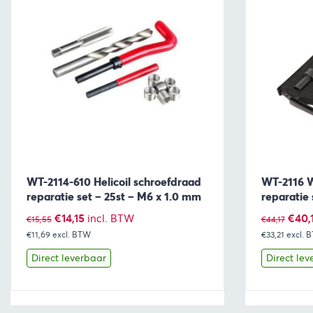
WT-2114-610 Helicoil schroefdraad
WT-2116 W
reparatie set – 25st – M6 x 1.0 mm
reparatie 
Oorspronkelijke
Huidige
Oors
€
14,15
€
40,
incl. BTW
€
15,55
€
44,17
€11,69
excl. BTW
prijs
prijs
€33,21
excl. 
prijs
was:
is:
was:
Direct leverbaar
Direct lev
€15,55.
€14,15.
€44,1