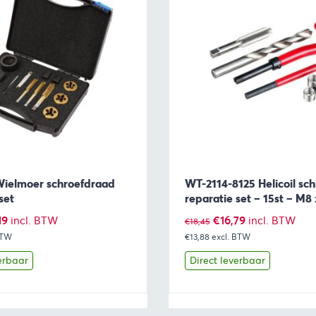
ielmoer schroefdraad
WT-2114-8125 Helicoil sc
set
reparatie set – 15st – M8
pronkelijke
Huidige
Oorspronkelijke
Huidige
19
€
16,79
incl. BTW
incl. BTW
€
18,45
BTW
prijs
€13,88
excl. BTW
prijs
prijs
is:
was:
is:
erbaar
Direct leverbaar
7.
€40,19.
€18,45.
€16,79.