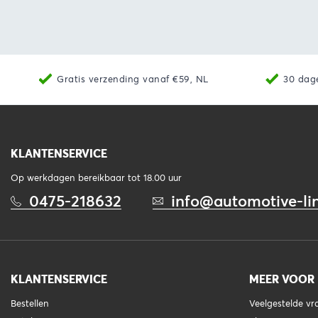
Bekijk
Toevoegen aan winkelwagen
Bekijk
Gratis verzending vanaf €59, NL
30 dag
KLANTENSERVICE
Op werkdagen bereikbaar tot 18.00 uur
0475-218632
info@automotive-lin
KLANTENSERVICE
MEER VOOR
Bestellen
Veelgestelde v