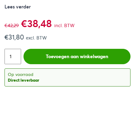
Lees verder
Oorspronkelijke
Huidige
€
38,48
€
42,29
incl. BTW
€
31,80
prijs
prijs
excl. BTW
was:
is:
Toevoegen aan winkelwagen
€42,29.
€38,48.
Op voorraad
Direct leverbaar