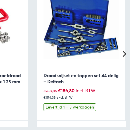
hroefdraad
Draadsnijset en tappen set 44 delig
 x 1.25 mm
– Deltach
Oorspronkelijke
Huidige
€
186,80
incl. BTW
€
200,86
€154,38
excl. BTW
prijs
prijs
was:
is:
Levertijd 1 – 3 werkdagen
€200,86.
€186,80.