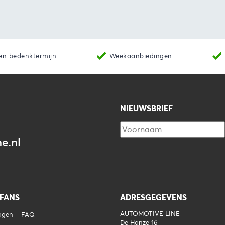
Toevoegen aan winkelwagen
Bekijk
Toevoegen 
en bedenktermijn
Weekaanbiedingen
NIEUWSBRIEF
e.nl
 FANS
ADRESGEGEVENS
AUTOMOTIVE LINE
ragen – FAQ
De Hanze 16