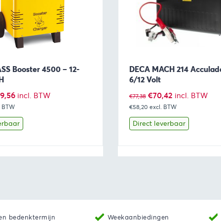
S Booster 4500 – 12-
DECA MACH 214 Acculad
H
6/12 Volt
spronkelijke
Huidige
Oorspronkelijke
Huidige
9,56
€
70,42
incl. BTW
incl. BTW
€
77,38
s
. BTW
prijs
€58,20
prijs
excl. BTW
prijs
:
is:
was:
is:
erbaar
Direct leverbaar
4,79.
€659,56.
€77,38.
€70,42.
Toevoegen aan winkelwagen
Bekijk
Toevoegen 
en bedenktermijn
Weekaanbiedingen