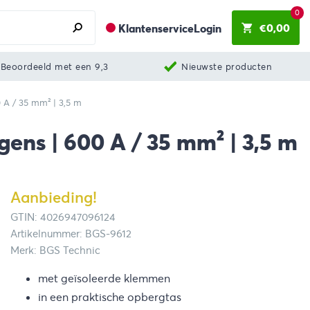
0
€
0,00
Klantenservice
Login
Beoordeeld met een 9,3
Nieuwste producten
 A / 35 mm² | 3,5 m
ens | 600 A / 35 mm² | 3,5 m
Aanbieding!
GTIN: 4026947096124
Artikelnummer: BGS-9612
Merk: BGS Technic
met geïsoleerde klemmen
in een praktische opbergtas