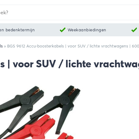
en bedenktermijn
Weekaanbiedingen
ls
»
BGS 9612 Accu-boosterkabels | voor SUV / lichte vrachtwagens | 600
| voor SUV / lichte vrachtwag