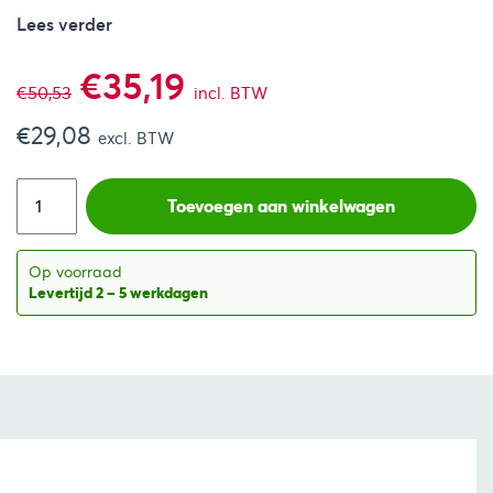
Lees verder
Oorspronkelijke
Huidige
€
35,19
€
50,53
incl. BTW
€
29,08
prijs
prijs
excl. BTW
was:
is:
Toevoegen aan winkelwagen
€50,53.
€35,19.
Op voorraad
Levertijd 2 – 5 werkdagen