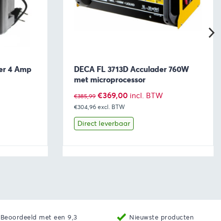
er 4 Amp
DECA FL 3713D Acculader 760W
met microprocessor
Oorspronkelijke
Huidige
€
369,00
incl. BTW
€
385,99
€304,96
prijs
excl. BTW
prijs
was:
is:
Direct leverbaar
€385,99.
€369,00.
aan winkelwagen
Bekijk
Toevoegen aan winkelwage
Beoordeeld met een 9,3
Nieuwste producten