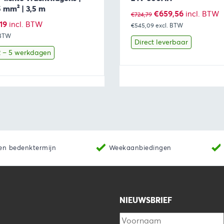
5 mm² | 3,5 m
Oorspronkelijke
Huidige
€
659,56
incl. BTW
€
724,79
pronkelijke
Huidige
19
incl. BTW
€545,09
prijs
excl. BTW
prijs
 BTW
prijs
was:
is:
Direct leverbaar
is:
 2 – 5 werkdagen
€724,79.
€659,56.
53.
€35,19.
Toevoegen aan winkelwagen
Bekijk
Toevoegen 
en bedenktermijn
Weekaanbiedingen
NIEUWSBRIEF