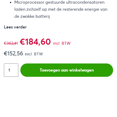
Microprocessor gestuurde ultracondensatoren
laden zichzelf op met de resterende energie van
de zwakke batterij
Lees verder
Oorspronkelijke
Huidige
€
184,60
€
362,41
incl. BTW
€
152,56
prijs
prijs
excl. BTW
was:
is:
Toevoegen aan winkelwagen
€362,41.
€184,60.