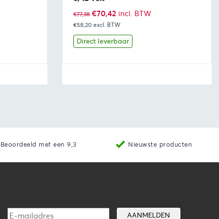
Oorspronkelijke
Huidige
€
70,42
incl. BTW
€
77,38
€58,20
prijs
excl. BTW
prijs
was:
is:
Direct leverbaar
€77,38.
€70,42.
aan winkelwagen
Bekijk
Toevoegen aan winkelwage
Beoordeeld met een 9,3
Nieuwste producten