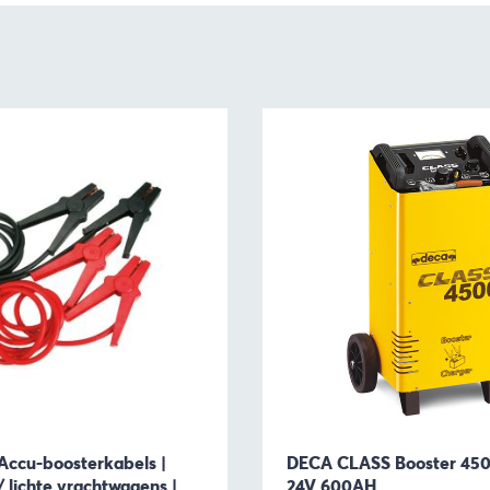
Accu-boosterkabels |
DECA CLASS Booster 450
 lichte vrachtwagens |
24V 600AH