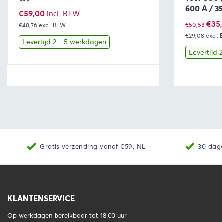
600 A / 3
€
59,00
incl. BTW
Oors
€
35,
€
50,53
€48,76
excl. BTW
€29,08
prijs
excl.
Levertijd 2 – 5 werkdagen
was:
Levertijd
€50,
Bekijk
Toevoegen aan winkelwagen
Bekijk
Gratis verzending vanaf €59, NL
30 dag
KLANTENSERVICE
Op werkdagen bereikbaar tot 18.00 uur