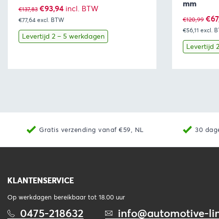
mm
Oorspronkelijke
Huidige
€
93,94
incl. BTW
€
137,83
Oor
€
67
€
120,99
€77,64
excl. BTW
prijs
prijs
€56,11
excl. 
prij
was:
is:
Levertijd 2 – 5 werkdagen
was
Levertijd
€137,83.
€93,94.
€12
Bekijk
Toevoegen aan winkelwagen
Bekijk
Gratis verzending vanaf €59, NL
30 dag
KLANTENSERVICE
Op werkdagen bereikbaar tot 18.00 uur
0475-218632
info@automotive-lin