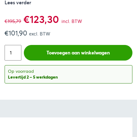
Lees verder
Oorspronkelijke
Huidige
€
123,30
€
195,79
incl. BTW
€
101,90
prijs
prijs
excl. BTW
was:
is:
Toevoegen aan winkelwagen
€195,79.
€123,30.
Op voorraad
Levertijd 2 – 5 werkdagen