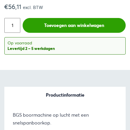
€
56,11
prijs
prijs
excl. BTW
was:
is:
Toevoegen aan winkelwagen
€120,99.
€67,89.
Op voorraad
Levertijd 2 – 5 werkdagen
Productinformatie
BGS boormachine op lucht met een
snelspanboorkop.