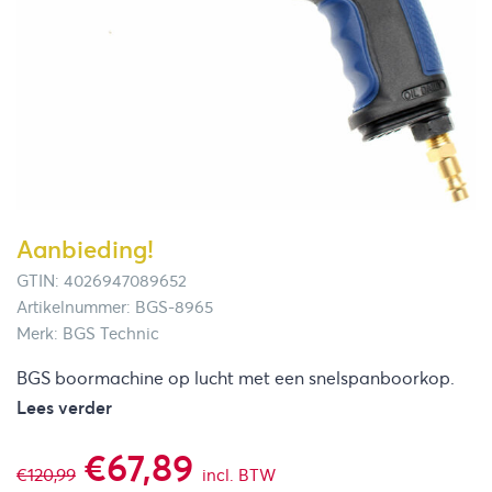
Aanbieding!
GTIN: 4026947089652
Artikelnummer: BGS-8965
Merk: BGS Technic
BGS boormachine op lucht met een snelspanboorkop.
Lees verder
Oorspronkelijke
Huidige
€
67,89
€
120,99
incl. BTW