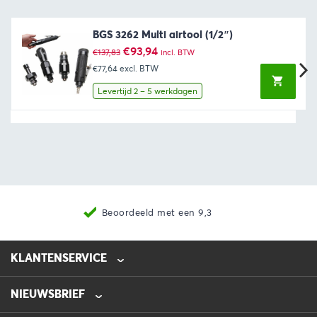
BGS 3262 Multi airtool (1/2″)
Oorspronkelijke
Huidige
€
93,94
€
137,83
incl. BTW
prijs
prijs
€77,64
excl. BTW
was:
is:
€137,83.
€93,94.
Levertijd 2 – 5 werkdagen
Beoordeeld met een 9,3
KLANTENSERVICE
NIEUWSBRIEF
0475-218632