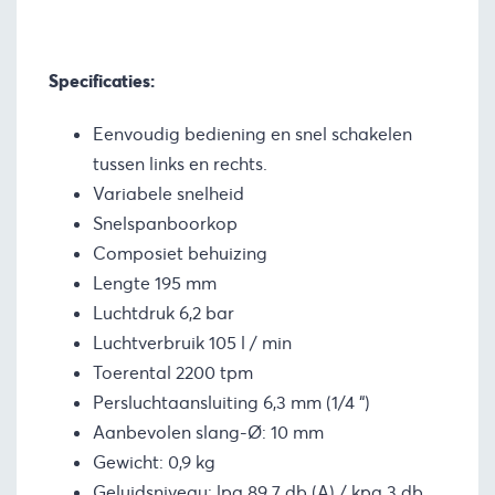
Specificaties:
Eenvoudig bediening en snel schakelen
tussen links en rechts.
Variabele snelheid
Snelspanboorkop
Composiet behuizing
Lengte 195 mm
Luchtdruk 6,2 bar
Luchtverbruik 105 l / min
Toerental 2200 tpm
Persluchtaansluiting 6,3 mm (1/4 “)
Aanbevolen slang-Ø: 10 mm
Gewicht: 0,9 kg
Geluidsniveau: lpa 89.7 db (A) / kpa 3 db