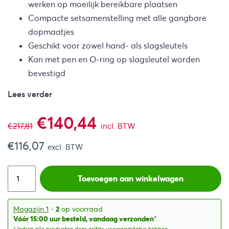
werken op moeilijk bereikbare plaatsen
Compacte setsamenstelling met alle gangbare
dopmaatjes
Geschikt voor zowel hand- als slagsleutels
Kan met pen en O-ring op slagsleutel worden
bevestigd
Lees verder
Oorspronkelijke
Huidige
€
140,44
€
217,81
incl. BTW
€
116,07
prijs
prijs
excl. BTW
was:
is:
Toevoegen aan winkelwagen
€217,81.
€140,44.
Magazijn 1
-
2
op voorraad
Vóór 15:00 uur besteld, vandaag verzonden
*