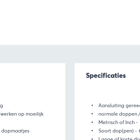
Specificaties
ng
Aansluiting gere
 werken op moeilijk
normale doppen /
Metrisch of Inch
e dopmaatjes
Soort dop(pen)
Lange of korte d