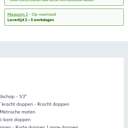
* Indien alle producten deze zelfde voorraadstatus hebben.
Magazijn 2
- Op voorraad
Levertijd 2 – 5 werkdagen
edschap
1/2"
 kracht doppen
Kracht doppen
Metrische maten
6-kant doppen
oppen
Korte doppen, Lange doppen