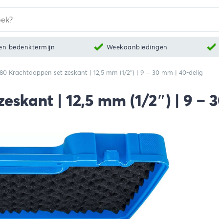
en bedenktermijn
Weekaanbiedingen
80 Krachtdoppen set zeskant | 12,5 mm (1/2″) | 9 – 30 mm | 40-delig
skant | 12,5 mm (1/2″) | 9 – 