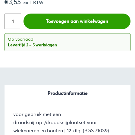
€
3,55
prijs
prijs
excl. BTW
was:
is:
Toevoegen aan winkelwagen
€8,64.
€4,30.
Op voorraad
Levertijd 2 – 5 werkdagen
Productinformatie
voor gebruik met een
draadsnijtap-/draadsnijplaatset voor
wielmoeren en bouten | 12-dlg. (BGS 71039)