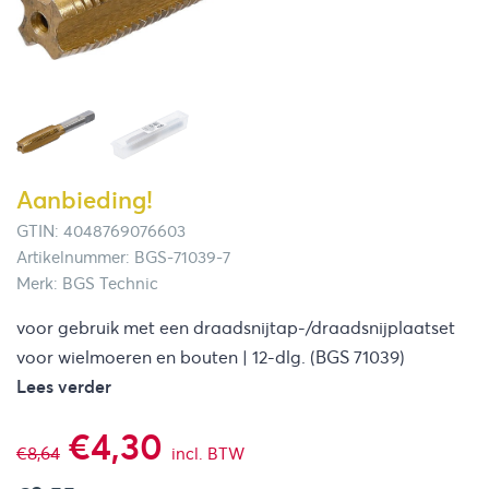
Aanbieding!
GTIN: 4048769076603
Artikelnummer: BGS-71039-7
Merk: BGS Technic
voor gebruik met een draadsnijtap-/draadsnijplaatset
voor wielmoeren en bouten | 12-dlg. (BGS 71039)
Lees verder
Oorspronkelijke
Huidige
€
4,30
€
8,64
incl. BTW