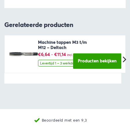
Gerelateerde producten
Machine tappen M3 t/m
M12 – Deltach
Prijsklasse:
€
6,64
-
€
11,14
incl. BTW
€6,64
Producten bekijken
tot
Levertijd 1 – 3 werkdagen
€11,14
Beoordeeld met een 9,3