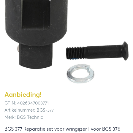
Aanbieding!
GTIN: 4026947003771
Artikelnummer: BGS-377
Merk: BGS Technic
BGS 377 Reparatie set voor wringijzer | voor BGS 376