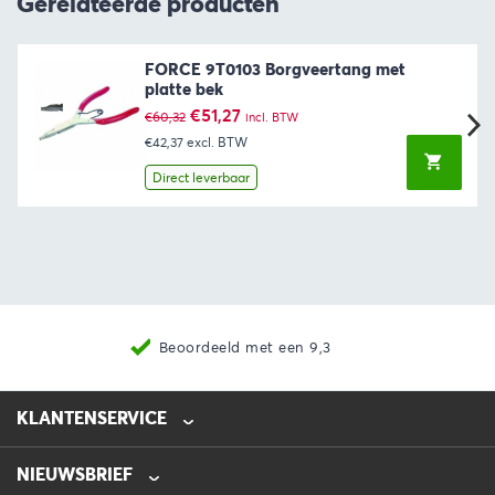
Gerelateerde producten
FORCE 9T0103 Borgveertang met
platte bek
Oorspronkelijke
Huidige
€
51,27
€
60,32
incl. BTW
prijs
prijs
€42,37
excl. BTW
was:
is:
€60,32.
€51,27.
Direct leverbaar
Beoordeeld met een 9,3
KLANTENSERVICE
NIEUWSBRIEF
0475-218632