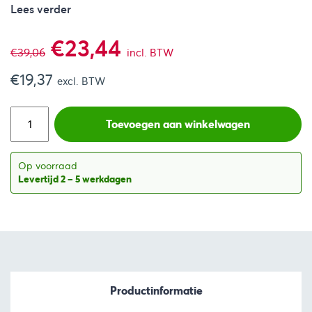
Lees verder
Oorspronkelijke
Huidige
€
23,44
€
39,06
incl. BTW
€
19,37
prijs
prijs
excl. BTW
was:
is:
Toevoegen aan winkelwagen
€39,06.
€23,44.
Op voorraad
Levertijd 2 – 5 werkdagen
Productinformatie