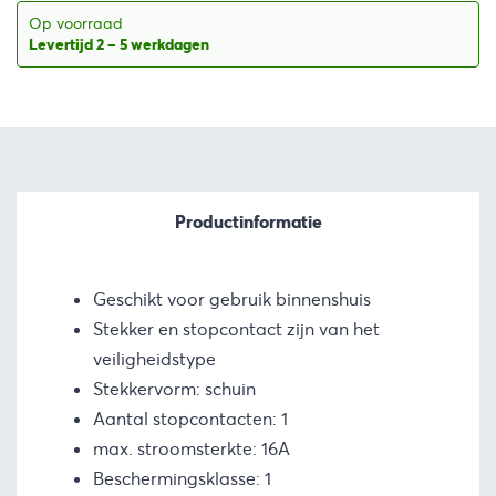
€14,87.
€13,39.
Op voorraad
Levertijd 2 – 5 werkdagen
Productinformatie
Geschikt voor gebruik binnenshuis
Stekker en stopcontact zijn van het
veiligheidstype
Stekkervorm: schuin
Aantal stopcontacten: 1
max. stroomsterkte: 16A
Beschermingsklasse: 1