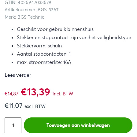
GTIN: 4026947033679
Artikelnummer: BGS-3367
Merk: BGS Technic
Geschikt voor gebruik binnenshuis
Stekker en stopcontact zijn van het veiligheidstype
Stekkervorm: schuin
Aantal stopcontacten: 1
max. stroomsterkte: 16A
Lees verder
Oorspronkelijke
Huidige
€
13,39
€
14,87
incl. BTW
€
11,07
prijs
prijs
excl. BTW
was:
is:
Toevoegen aan winkelwagen