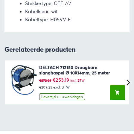
Stekkertype: CEE 7/7
Kabelkleur: wit
Kabeltype: H05VV-F
Gerelateerde producten
DELTACH 712150 Draagbare
slanghaspel Ø 10X14mm, 25 meter
Oorspronkelijke
Huidige
€
253,19
€
272,25
incl. BTW
prijs
prijs
€209,25
excl. BTW
was:
is:
€272,25.
€253,19.
Levertijd 1 – 3 werkdagen