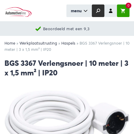
0
menu
Beoordeeld met een 9,3
Home
»
Werkplaatsuitrusting
»
Haspels
»
BGS 3367 Verlengsnoer | 10
meter | 3 x 1,5 mm² | IP20
BGS 3367 Verlengsnoer | 10 meter | 3
x 1,5 mm² | IP20