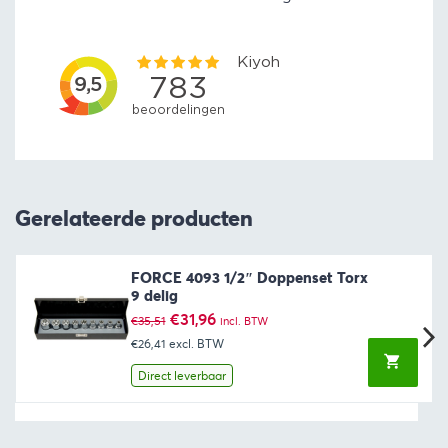
Gerelateerde producten
FORCE 4093 1/2″ Doppenset Torx
9 delig
Oorspronkelijke
Huidige
€
31,96
€
35,51
incl. BTW
prijs
prijs
€26,41
excl. BTW
was:
is:
€35,51.
€31,96.
Direct leverbaar