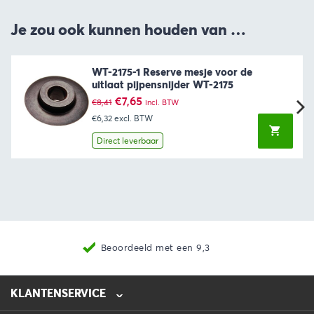
Je zou ook kunnen houden van …
WT-2175-1 Reserve mesje voor de
uitlaat pijpensnijder WT-2175
Oorspronkelijke
Huidige
€
7,65
€
8,41
incl. BTW
prijs
prijs
€6,32
excl. BTW
was:
is:
€8,41.
€7,65.
Direct leverbaar
Beoordeeld met een 9,3
KLANTENSERVICE