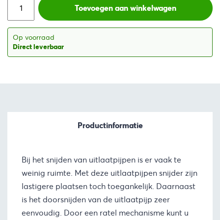
was:
is:
Toevoegen aan winkelwagen
€144,60.
€131,58.
Op voorraad
Direct leverbaar
Productinformatie
Bij het snijden van uitlaatpijpen is er vaak te
weinig ruimte. Met deze uitlaatpijpen snijder zijn
lastigere plaatsen toch toegankelijk. Daarnaast
is het doorsnijden van de uitlaatpijp zeer
eenvoudig. Door een ratel mechanisme kunt u