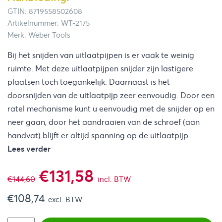
GTIN: 8719558502608
Artikelnummer: WT-2175
Merk: Weber Tools
Bij het snijden van uitlaatpijpen is er vaak te weinig
ruimte. Met deze uitlaatpijpen snijder zijn lastigere
plaatsen toch toegankelijk. Daarnaast is het
doorsnijden van de uitlaatpijp zeer eenvoudig. Door een
ratel mechanisme kunt u eenvoudig met de snijder op en
neer gaan, door het aandraaien van de schroef (aan
handvat) blijft er altijd spanning op de uitlaatpijp.
Lees verder
Oorspronkelijke
Huidige
€
131,58
€
144,60
incl. BTW
€
108,74
prijs
prijs
excl. BTW