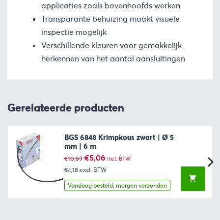
applicaties zoals bovenhoofds werken
Transparante behuizing maakt visuele
inspectie mogelijk
Verschillende kleuren voor gemakkelijk
herkennen van het aantal aansluitingen
Gerelateerde producten
BGS 6848 Krimpkous zwart | Ø 5
mm | 6 m
Oorspronkelijke
Huidige
€
5,06
€
10,59
incl. BTW
prijs
prijs
€4,18
excl. BTW
was:
is:
€10,59.
€5,06.
Vandaag besteld, morgen verzonden