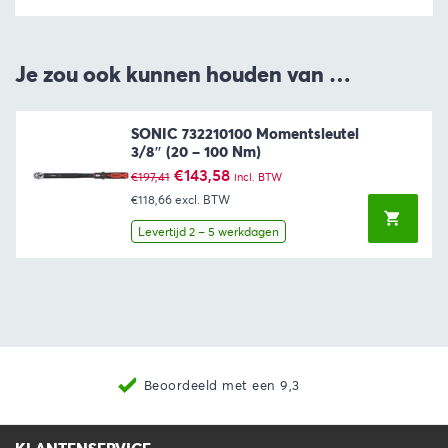
Je zou ook kunnen houden van …
SONIC 732210100 Momentsleutel
3/8″ (20 – 100 Nm)
Oorspronkelijke
Huidige
€
143,58
€
197,41
incl. BTW
prijs
prijs
€118,66
excl. BTW
was:
is:
€197,41.
€143,58.
Levertijd 2 – 5 werkdagen
Beoordeeld met een 9,3