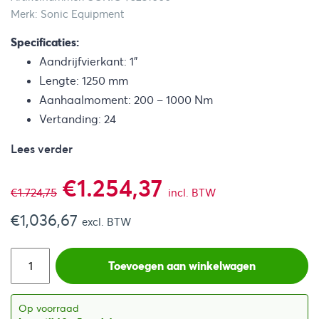
Merk: Sonic Equipment
Specificaties:
Aandrijfvierkant: 1”
Lengte: 1250 mm
Aanhaalmoment: 200 – 1000 Nm
Vertanding: 24
Lees verder
Oorspronkelijke
Huidige
€
1.254,37
€
1.724,75
incl. BTW
€
1,036,67
prijs
prijs
excl. BTW
was:
is:
Toevoegen aan winkelwagen
€1.724,75.
€1.254,37.
Op voorraad