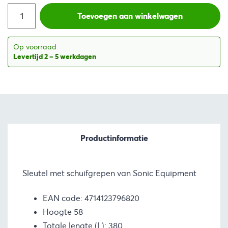
was:
is:
Toevoegen aan winkelwagen
€128,16.
€93,22.
Op voorraad
Levertijd 2 – 5 werkdagen
Productinformatie
Sleutel met schuifgrepen van Sonic Equipment
EAN code: 4714123796820
Hoogte 58
Totale lengte (L): 380