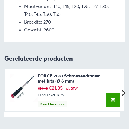
Maatvariant: T10, T15, T20, T25, T27, T30,
T40, T45, T50, T55
Breedte: 270
Gewicht: 2600
Gerelateerde producten
FORCE 2083 Schroevendraaier
met bits (Ø 6 mm)
Oorspronkelijke
Huidige
€
21,05
€
21,48
incl. BTW
prijs
prijs
€17,40
excl. BTW
was:
is:
€21,48.
€21,05.
Direct leverbaar