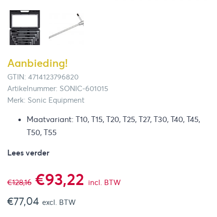
Aanbieding!
GTIN: 4714123796820
Artikelnummer: SONIC-601015
Merk: Sonic Equipment
Maatvariant: T10, T15, T20, T25, T27, T30, T40, T45,
T50, T55
Lees verder
Oorspronkelijke
Huidige
€
93,22
€
128,16
incl. BTW
€
77,04
prijs
prijs
excl. BTW