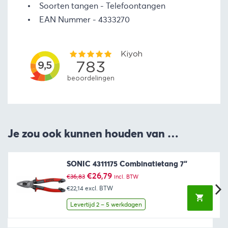
Soorten tangen
Telefoontangen
EAN Nummer
4333270
Je zou ook kunnen houden van …
SONIC 4311175 Combinatietang 7“
Oorspronkelijke
Huidige
€
26,79
€
36,83
incl. BTW
prijs
prijs
€22,14
excl. BTW
was:
is:
€36,83.
€26,79.
Levertijd 2 – 5 werkdagen