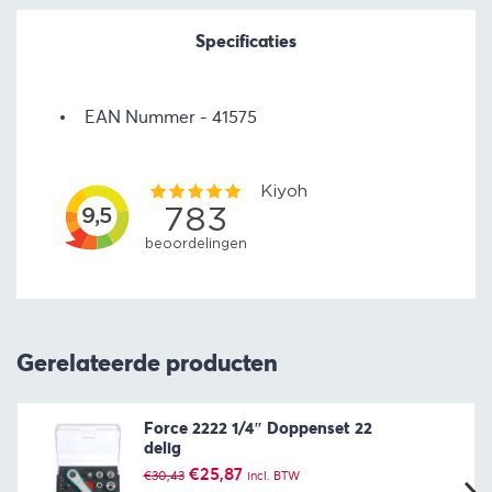
Specificaties
EAN Nummer
41575
Gerelateerde producten
Force 2222 1/4″ Doppenset 22
delig
Oorspronkelijke
Huidige
€
25,87
€
30,43
incl. BTW
prijs
prijs