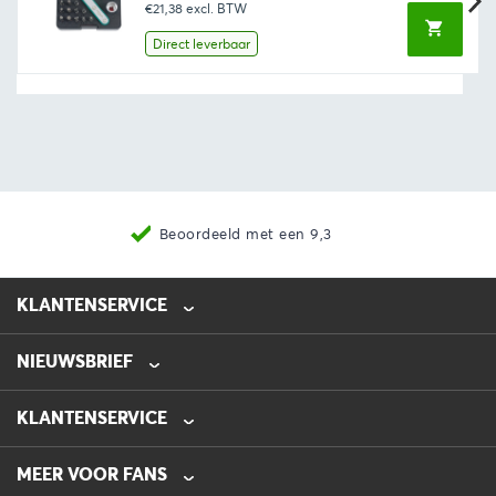
€21,38
excl. BTW
was:
is:
€30,43.
€25,87.
Direct leverbaar
Beoordeeld met een 9,3
KLANTENSERVICE
NIEUWSBRIEF
0475-218632
info@automotive-line.nl
KLANTENSERVICE
Bestellen
MEER VOOR FANS
Betalen