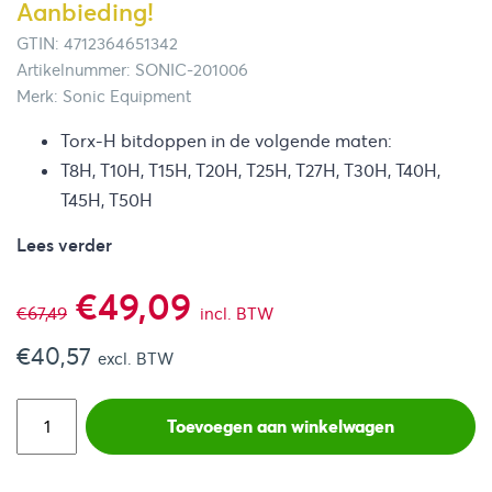
Aanbieding!
GTIN: 4712364651342
Artikelnummer: SONIC-201006
Merk: Sonic Equipment
Torx-H bitdoppen in de volgende maten:
T8H, T10H, T15H, T20H, T25H, T27H, T30H, T40H,
T45H, T50H
Lees verder
Oorspronkelijke
Huidige
€
49,09
€
67,49
incl. BTW
€
40,57
prijs
prijs
excl. BTW
was:
is:
Toevoegen aan winkelwagen
€67,49.
€49,09.