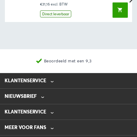
prijs
prijs
€31,16
excl. BTW
was:
is:
€44,35.
€37,70.
Direct leverbaar
Beoordeeld met een 9,3
KLANTENSERVICE
NIEUWSBRIEF
0475-218632
info@automotive-line.nl
KLANTENSERVICE
Bestellen
MEER VOOR FANS
Betalen
Verzenden
Veelgestelde vragen – FAQ