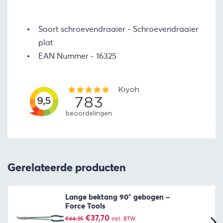
Soort schroevendraaier
Schroevendraaier
plat
EAN Nummer
16325
Gerelateerde producten
Lange bektang 90° gebogen –
Force Tools
Oorspronkelijke
Huidige
€
37,70
€
44,35
incl. BTW