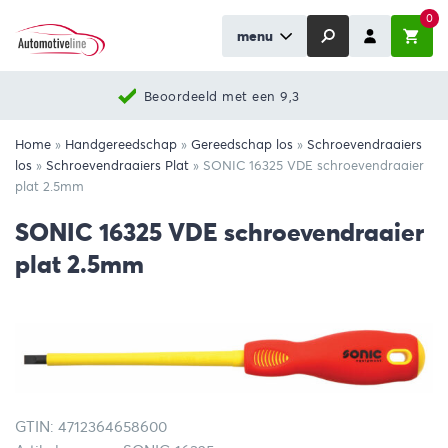
0
menu
Beoordeeld met een 9,3
Home
»
Handgereedschap
»
Gereedschap los
»
Schroevendraaiers
los
»
Schroevendraaiers Plat
»
SONIC 16325 VDE schroevendraaier
plat 2.5mm
SONIC 16325 VDE schroevendraaier
plat 2.5mm
GTIN: 4712364658600