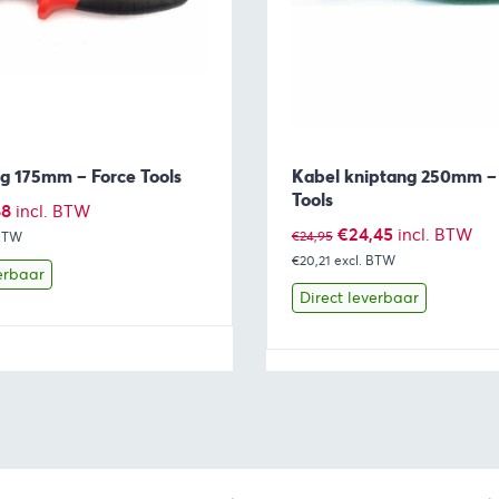
ng 175mm – Force Tools
Kabel kniptang 250mm –
Tools
pronkelijke
Huidige
88
incl. BTW
Oorspronkelijke
Huidige
€
24,45
incl. BTW
€
24,95
 BTW
prijs
€20,21
excl. BTW
prijs
prijs
is:
erbaar
was:
is:
Direct leverbaar
1.
€31,88.
€24,95.
€24,45.
Toevoegen aan winkelwagen
Bekijk
Toevoegen 