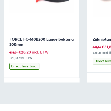
FORCE FC-610B200 Lange bektang
Zijknipta
200mm
Oors
€
31,
€
37,51
Oorspronkelijke
Huidige
€
28,23
incl. BTW
€
33,21
€26,35
prijs
excl.
€23,33
prijs
excl. BTW
prijs
was:
Direct lev
was:
is:
Direct leverbaar
€37,5
€33,21.
€28,23.
Bekijk
Toevoegen aan winkelwagen
Bekijk