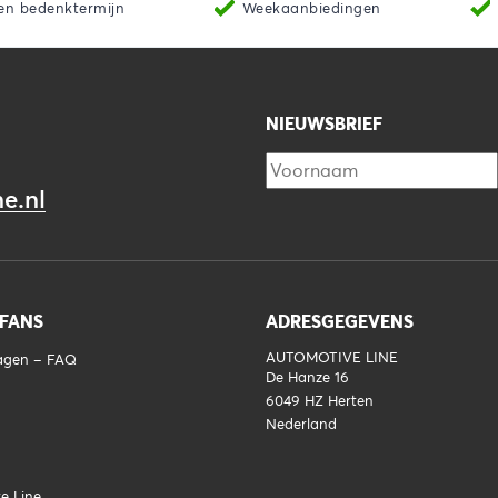
en bedenktermijn
Weekaanbiedingen
NIEUWSBRIEF
e.nl
 FANS
ADRESGEGEVENS
AUTOMOTIVE LINE
ragen – FAQ
De Hanze 16
6049 HZ
Herten
Nederland
e Line