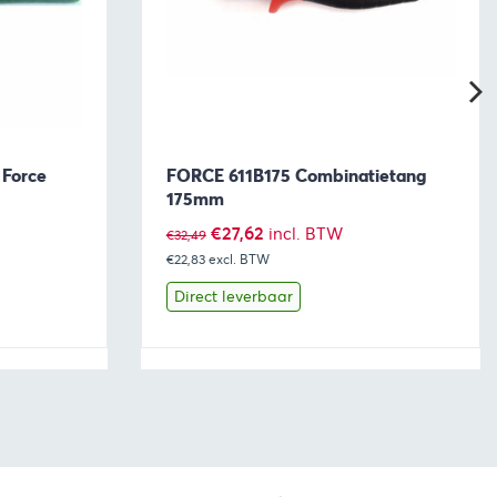
 Force
FORCE 611B175 Combinatietang
175mm
Oorspronkelijke
Huidige
€
27,62
incl. BTW
€
32,49
€22,83
excl. BTW
prijs
prijs
was:
is:
Direct leverbaar
€32,49.
€27,62.
aan winkelwagen
Bekijk
Toevoegen aan winkelwage