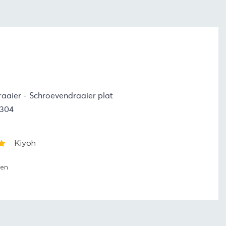
raaier
Schroevendraaier plat
6304