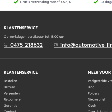
Gratis verzending vanaf €59, NL
30 dag
KLANTENSERVICE
Op werkdagen bereikbaar tot 18.00 uur
0475-218632
info@automotive-lin
KLANTENSERVICE
MEER VOOR
Bestellen
Veelgestelde v
Betalen
Blog
Verzenden
Folders
Retourneren
Nieuwsbrief
Garantie
Kiyoh
Contact
Over Automotiv