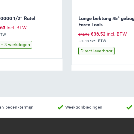
20000 1/2″ Ratel
Lange bektang 45° gebo
Force Tools
pronkelijke
Huidige
,63
incl. BTW
Oorspronkelijke
Huidige
€
36,52
incl. BTW
€
42,96
 BTW
prijs
€30,18
excl. BTW
prijs
prijs
is:
1 – 3 werkdagen
was:
is:
Direct leverbaar
09.
€32,63.
€42,96.
€36,52.
Toevoegen aan winkelwagen
Bekijk
Toevoegen 
en bedenktermijn
Weekaanbiedingen