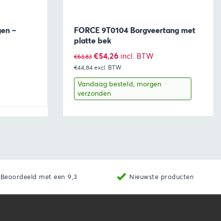
gen –
FORCE 9T0104 Borgveertang met
platte bek
Oorspronkelijke
Huidige
€
54,26
incl. BTW
€
63,83
€44,84
prijs
excl. BTW
prijs
was:
is:
Vandaag besteld, morgen
verzonden
€63,83.
€54,26.
aan winkelwagen
Bekijk
Toevoegen aan winkelwage
Beoordeeld met een 9,3
Nieuwste producten