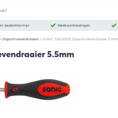
en bedenktermijn
Weekaanbiedingen
»
Dopschroevendraaiers
»
SONIC 124250055 Dopschroevendraaier 5.5m
evendraaier 5.5mm