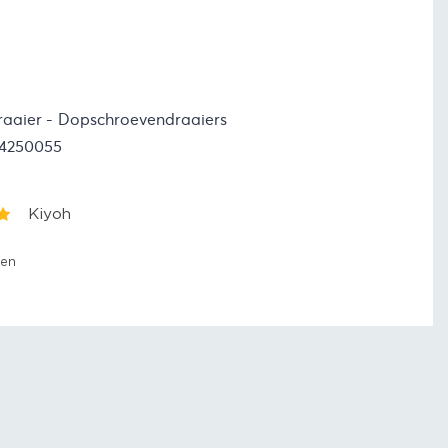
raaier
Dopschroevendraaiers
24250055