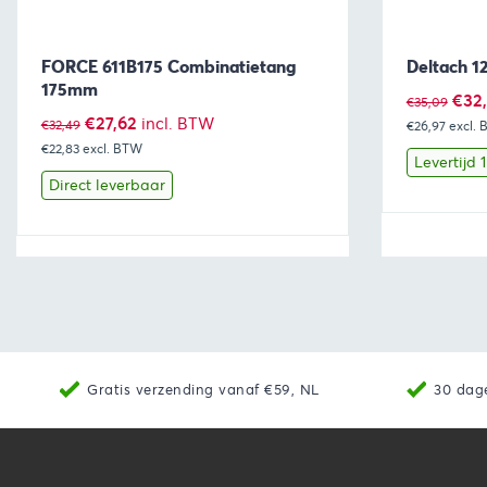
FORCE 611B175 Combinatietang
Deltach 1
175mm
Oors
€
32
€
35,09
Oorspronkelijke
Huidige
€
27,62
incl. BTW
€
32,49
€26,97
excl.
prijs
€22,83
excl. BTW
prijs
prijs
was:
Levertijd 
was:
is:
Direct leverbaar
€35,
€32,49.
€27,62.
Bekijk
Toevoegen aan winkelwagen
Bekijk
Gratis verzending vanaf €59, NL
30 dag